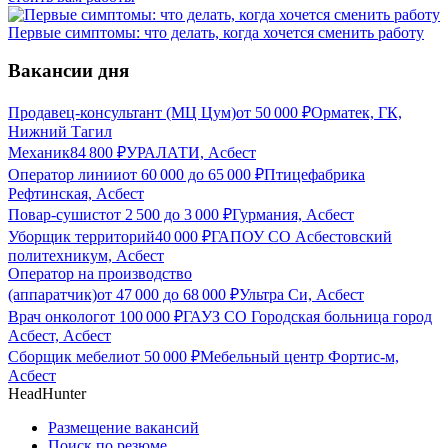
Первые симптомы: что делать, когда хочется сменить работу
Вакансии дня
Продавец-консультант (МЦ Цум)
от
50 000
₽
Орматек, ГК,
Нижний Тагил
Механик
84 800
₽
УРАЛАТИ, Асбест
Оператор линии
от
60 000
до
65 000
₽
Птицефабрика
Рефтинская, Асбест
Повар-сушист
от
2 500
до
3 000
₽
Гурмания, Асбест
Уборщик территорий
40 000
₽
ГАПОУ СО Асбестовский
политехникум, Асбест
Оператор на производство
(аппаратчик)
от
47 000
до
68 000
₽
Ультра Си, Асбест
Врач онколог
от
100 000
₽
ГАУЗ СО Городская больница город
Асбест, Асбест
Сборщик мебели
от
50 000
₽
Мебельный центр Фортис-м,
Асбест
HeadHunter
Размещение вакансий
Поиск по резюме