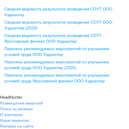
Сводная ведомость результатов проведения СОУТ ООО
Воронеж
Хэдхантер
Сводная ведомость результатов проведения СОУТ ООО
ул. Комиссаржевской, д. 10,
Хэдхантер (2026)
офис 1212
Сводная ведомость результатов проведения СОУТ
+7 473 280-05-05
Ярославский филиал ООО Хэдхантер
pr@vrn.hh.ru
Перечень рекомендуемых мероприятий по улучшению
условий труда ООО Хэдхантер
Казань
Перечень рекомендуемых мероприятий по улучшению
ул. Спартаковская, д. 2А, этаж 3,
условий труда ООО Хэдхантер (2026)
помещение 15
Перечень рекомендуемых мероприятий по улучшению
условий труда Ярославский филиал ООО Хэдхантер
+7 843 212-12-50
pr@kzn.hh.ru
HeadHunter
Размещение вакансий
Екатеринбург
Поиск по резюме
ул. Боевых Дружин, стр. 20,
О компании
5 этаж, офис 505, 521
Наши вакансии
Реклама на сайте
+7 343 226-79-99