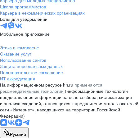
Карьера для молодых специалистов
pr@nsk.hh.ru
Школа программистов
Карьера в некоммерческих организациях
Минск
Боты для уведомлений
пр-т Дзержинского, д. 57,
10 этаж, помещение 45-1
Мобильное приложение
+375 (17)
336-03-02
Этика и комплаенс
pr@rabota.by
Оказание услуг
Использование сайтов
Алматы
Защита персональных данных
Пользовательское соглашение
пр. Абая, д. 151, БЦ Алатау,
ИТ аккредитация
12 этаж, офис 1209
На информационном ресурсе hh.ru
применяются
+7 727 232-13-13
рекомендательные технологии
(информационные технологии
pr@headhunter.com.kz
предоставления информации на основе сбора, систематизации
и анализа сведений, относящихся к предпочтениям пользователей
сети «Интернет», находящихся на территории Российской
Федерации)
Русский