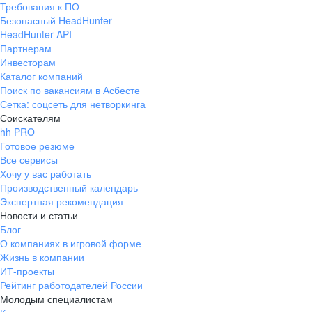
Требования к ПО
pr@ural.hh.ru
Безопасный HeadHunter
HeadHunter API
Краснодар
Партнерам
Инвесторам
ул. Янковского, д. 169, 7 этаж,
Каталог компаний
706 каб.
Поиск по вакансиям в Асбесте
+7 861 205-55-57
Сетка: соцсеть для нетворкинга
pr@krd.hh.ru
Соискателям
hh PRO
Готовое резюме
Владивосток
Все сервисы
пер. Ланинский д. 4, офис 3.4
Хочу у вас работать
Производственный календарь
+7 423 202-33-28
Экспертная рекомендация
pr@dv.hh.ru
Новости и статьи
Блог
Новосибирск
О компаниях в игровой форме
Жизнь в компании
ул. Большевистская, д. 35,
ИТ-проекты
помещение 21
Рейтинг работодателей России
+7 383 207-94-64
Молодым специалистам