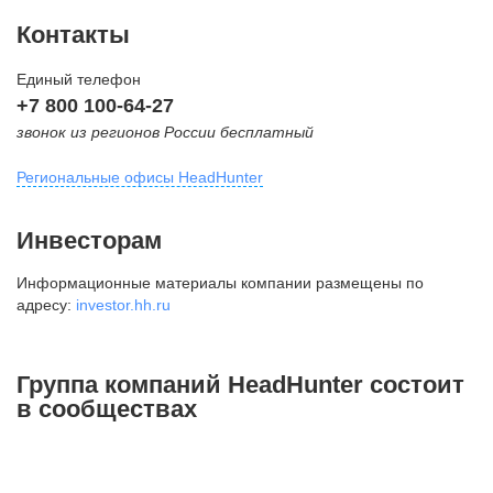
Контакты
Единый телефон
+7 800 100-64-27
звонок из регионов России бесплатный
Региональные офисы HeadHunter
Москва
Инвесторам
внутригородская территория
Информационные материалы компании размещены по
Муниципальный округ Тверской,
адресу:
investor.hh.ru
2-я Брестская ул., д. 48,
помещение 25
+7 495 974-64-27
Группа компаний HeadHunter состоит
+7 495 980-64-27
в сообществах
+7 495 134-92-24
press@hh.ru