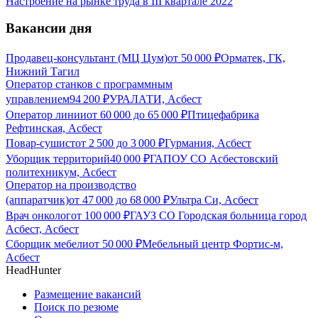
Настроение на рынке труда в III квартале 2022
Вакансии дня
Продавец-консультант (МЦ Цум)
от
50 000
₽
Орматек, ГК,
Нижний Тагил
Оператор станков с программным
управлением
94 200
₽
УРАЛАТИ, Асбест
Оператор линии
от
60 000
до
65 000
₽
Птицефабрика
Рефтинская, Асбест
Повар-сушист
от
2 500
до
3 000
₽
Гурмания, Асбест
Уборщик территорий
40 000
₽
ГАПОУ СО Асбестовский
политехникум, Асбест
Оператор на производство
(аппаратчик)
от
47 000
до
68 000
₽
Ультра Си, Асбест
Врач онколог
от
100 000
₽
ГАУЗ СО Городская больница город
Асбест, Асбест
Сборщик мебели
от
50 000
₽
Мебельный центр Фортис-м,
Асбест
HeadHunter
Размещение вакансий
Поиск по резюме