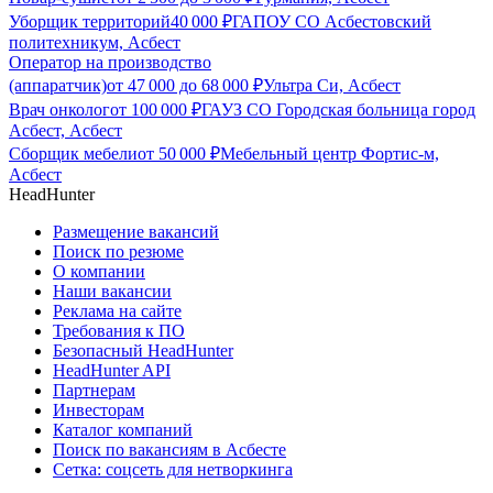
Уборщик территорий
40 000
₽
ГАПОУ СО Асбестовский
политехникум, Асбест
Оператор на производство
(аппаратчик)
от
47 000
до
68 000
₽
Ультра Си, Асбест
Врач онколог
от
100 000
₽
ГАУЗ СО Городская больница город
Асбест, Асбест
Сборщик мебели
от
50 000
₽
Мебельный центр Фортис-м,
Асбест
HeadHunter
Размещение вакансий
Поиск по резюме
О компании
Наши вакансии
Реклама на сайте
Требования к ПО
Безопасный HeadHunter
HeadHunter API
Партнерам
Инвесторам
Каталог компаний
Поиск по вакансиям в Асбесте
Сетка: соцсеть для нетворкинга