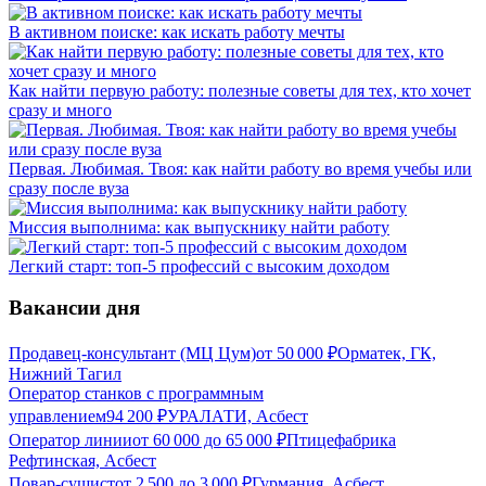
В активном поиске: как искать работу мечты
Как найти первую работу: полезные советы для тех, кто хочет
сразу и много
Первая. Любимая. Твоя: как найти работу во время учебы или
сразу после вуза
Миссия выполнима: как выпускнику найти работу
Легкий старт: топ-5 профессий с высоким доходом
Вакансии дня
Продавец-консультант (МЦ Цум)
от
50 000
₽
Орматек, ГК,
Нижний Тагил
Оператор станков с программным
управлением
94 200
₽
УРАЛАТИ, Асбест
Оператор линии
от
60 000
до
65 000
₽
Птицефабрика
Рефтинская, Асбест
Повар-сушист
от
2 500
до
3 000
₽
Гурмания, Асбест