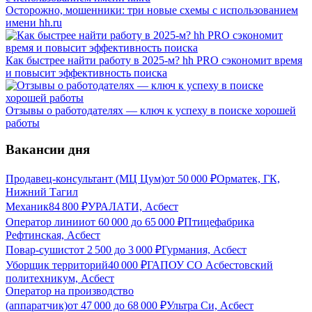
Осторожно, мошенники: три новые схемы с использованием
имени hh.ru
Как быстрее найти работу в 2025-м? hh PRO сэкономит время
и повысит эффективность поиска
Отзывы о работодателях — ключ к успеху в поиске хорошей
работы
Вакансии дня
Продавец-консультант (МЦ Цум)
от
50 000
₽
Орматек, ГК,
Нижний Тагил
Механик
84 800
₽
УРАЛАТИ, Асбест
Оператор линии
от
60 000
до
65 000
₽
Птицефабрика
Рефтинская, Асбест
Повар-сушист
от
2 500
до
3 000
₽
Гурмания, Асбест
Уборщик территорий
40 000
₽
ГАПОУ СО Асбестовский
политехникум, Асбест
Оператор на производство
(аппаратчик)
от
47 000
до
68 000
₽
Ультра Си, Асбест