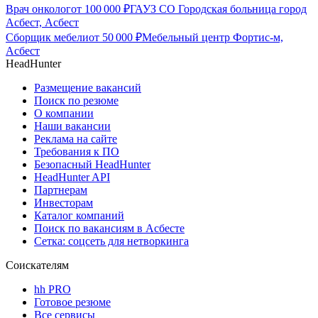
Врач онколог
от
100 000
₽
ГАУЗ СО Городская больница город
Асбест, Асбест
Сборщик мебели
от
50 000
₽
Мебельный центр Фортис-м,
Асбест
HeadHunter
Размещение вакансий
Поиск по резюме
О компании
Наши вакансии
Реклама на сайте
Требования к ПО
Безопасный HeadHunter
HeadHunter API
Партнерам
Инвесторам
Каталог компаний
Поиск по вакансиям в Асбесте
Сетка: соцсеть для нетворкинга
Соискателям
hh PRO
Готовое резюме
Все сервисы