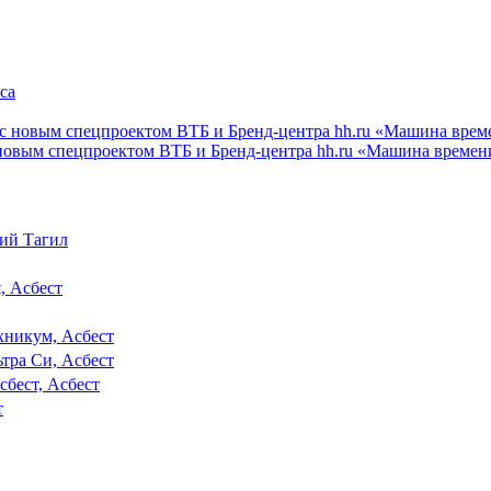
 с новым спецпроектом ВТБ и Бренд-центра hh.ru «Машина времен
ий Тагил
, Асбест
никум, Асбест
ьтра Си, Асбест
сбест, Асбест
т