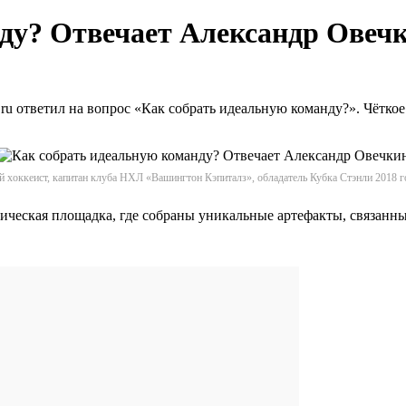
ду? Отвечает Александр Овеч
ru ответил на вопрос «Как собрать идеальную команду?». Чётко
!
й хоккеист, капитан клуба НХЛ «Вашингтон Кэпиталз», обладатель Кубка Стэнли 2018 г
ическая площадка, где собраны уникальные артефакты, связанн