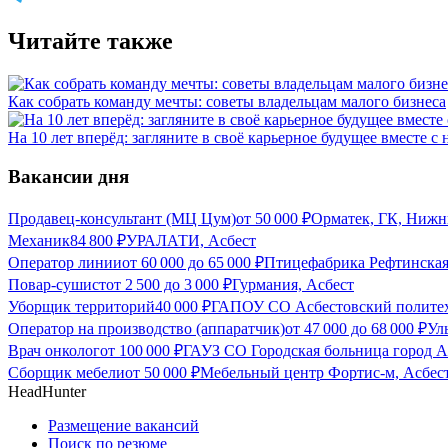
Читайте также
Как собрать команду мечты: советы владельцам малого бизнеса
На 10 лет вперёд: загляните в своё карьерное будущее вместе
Вакансии дня
Продавец-консультант (МЦ Цум)
от
50 000
₽
Орматек, ГК, Нижн
Механик
84 800
₽
УРАЛАТИ, Асбест
Оператор линии
от
60 000
до
65 000
₽
Птицефабрика Рефтинская
Повар-сушист
от
2 500
до
3 000
₽
Гурмания, Асбест
Уборщик территорий
40 000
₽
ГАПОУ СО Асбестовский политех
Оператор на производство (аппаратчик)
от
47 000
до
68 000
₽
Ул
Врач онколог
от
100 000
₽
ГАУЗ СО Городская больница город А
Сборщик мебели
от
50 000
₽
Мебельный центр Фортис-м, Асбес
HeadHunter
Размещение вакансий
Поиск по резюме