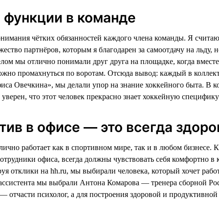
 функции в команде
онимания чётких обязанностей каждого члена команды. Я считаю
ество партнёров, которым я благодарен за самоотдачу на льду, 
ом мы отлично понимали друг друга на площадке, когда вместе 
ожно промахнуться по воротам. Отсюда вывод: каждый в коллект
са Овечкина», мы делали упор на знание хоккейного быта. В ко
 уверен, что этот человек прекрасно знает хоккейную специфик
тив в офисе — это всегда здор
ично работает как в спортивном мире, так и в любом бизнесе. 
отрудники офиса, всегда должны чувствовать себя комфортно в к
уя отклики на hh.ru, мы выбирали человека, который хочет рабо
ассистента мы выбрали Антона Комарова — тренера сборной Росс
— отчасти психолог, а для построения здоровой и продуктивной