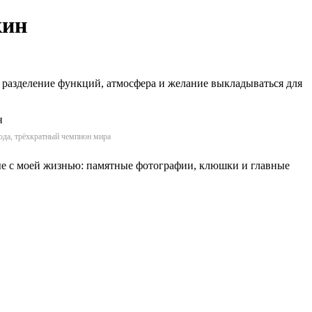
кин
е разделение функций, атмосфера и желание выкладываться для
ода, трёхкратный чемпион мира
ые с моей жизнью: памятные фотографии, клюшки и главные