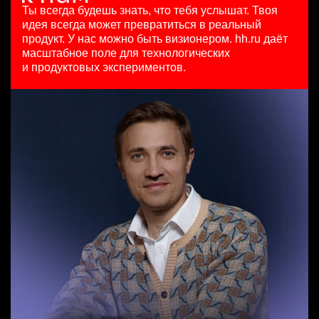
HeadHunter::Коммерческий департамент
7200000 - 16800000 so'm
4 авг. 2026
Ты всегда будешь знать, что тебя услышат.
Твоя
Специалист по рекруту респондентов для UX и CX
4 авг. 2026
Ташкент
з/п не указана
идея всегда может превратиться в реальный
исследований
150000 ₽
Москва
продукт.
У нас можно быть визионером. hh.ru даёт
HeadHunter::Департамент маркетинга
Ярославль
масштабное поле для технологических
Специалист телемаркетинга
вчера
и продуктовых экспериментов.
HeadHunter::Телефонные продажи
з/п не указана
Key Account Manager (EdTech)
13 июл. 2026
Москва
HeadHunter::Коммерческий департамент
10000000 so'm
4 авг. 2026
Ташкент
150000 ₽
Казань