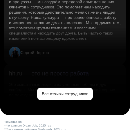
и процессы — мы создаём передовой опыт для наших
клиентов и сотрудников. Это помогает нам находить
решения, которые действительно меняют жизнь людей
к лучшему. Наша культура — про вовлечённость, заботу
и искреннее желание делать полезное. Мы гордимся тем,
что помогаем крутым компаниям и классным
специалистам находить друг друга. Быть частью таких
изменений по‑настоящему вдохновляет.
Сергей Чертов
hh.ru — это не просто работа
Это эмпатичные люди, заслуженные победы и дух
свободы. Мы помогаем миру и создаём лучший сервис
Все отзывы сотрудников
по поиску работы в стране.
Ольга Емельянова
*команда hh
**по данным Dream Job, 2025 год
***по данным рейтинга Similarweb, 2024 год