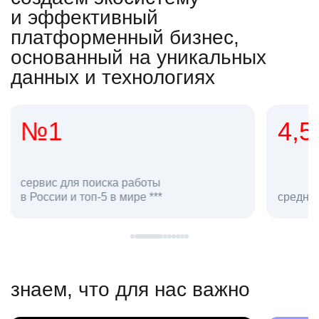
и эффективный
платформенный бизнес,
основанный на уникальных
данных и технологиях
4,5
20
сотруд
средняя оценка hh.ru как работодателя **
в hh.ru
знаем, что для нас важно