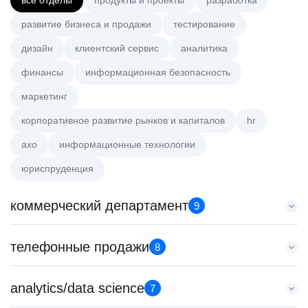
все отделы
продукты и проекты
разработка
развитие бизнеса и продажи
тестирование
дизайн
клиентский сервис
аналитика
финансы
информационная безопасность
маркетинг
корпоративное развитие рынков и капиталов
hr
axo
информационные технологии
юриспруденция
коммерческий департамент
9
Аналитик данных (направление Enterprise продаж)
телефонные продажи
8
HeadHunter::Коммерческий департамент
4 авг. 2026
Менеджер по продажам крупному бизнесу
analytics/data science
з/п не указана
7
HeadHunter::Телефонные продажи
Москва