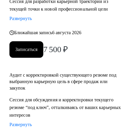
Сессия для разработки карьерной траектории из
нетворкинг для построения карьеры на текущей позиции и
текущей точки к новой профессиональной цели
на внешнем рынке.
Развернуть
• Успешные смены работы моих менти: Авито, Mars,
Henkel, BIC, Royal Canin, Яндекс, Beiersdorf, Danone.
Ближайшая запись
6 августа 2026
С чем помогу:
7 500
₽
Записаться
• Оценка текущего положения и совместный поиск разных
сценариев развития карьеры и компетенций
• Создание детального плана развития в продажах и
Аудит с корректировкой существующего резюме под
закупках, в том числе для перехода в другие сегменты
выбранную карьерную цель в сфере продаж или
• Составление резюме или корректировка существующего
закупок
(это ваша история, поэтому лучше, если автор вы)
• Подготовка к собеседованию на разных этапах (рекрутер,
Сессия для обсуждения и корректировки текущего
внутренний HR, нанимающий менеджер, руководитель
резюме “под ключ”, отталкиваясь от ваших карьерных
компании - разные подходы)
интересов
• Репетиция собеседования по разным этапам, с учетом
Развернуть
специфики собеседника