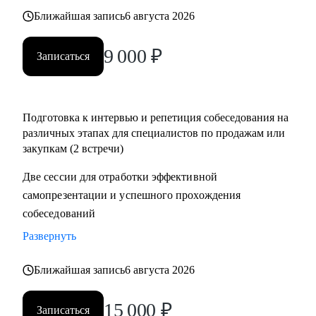
• Помощь в подготовке к прохождению тестирования SHL
Ближайшая запись
6 августа 2026
• Корректировка и продвижение профиля в LinkedIn.
9 000
₽
Записаться
Кому могу помочь:
Начинающим и опытным специалистам в областях:
• продаж и закупок FMCG
Подготовка к интервью и репетиция собеседования на
• B2B продажи и закупки (услуги, товары)
различных этапах для специалистов по продажам или
• маркетплейсы.
закупкам (2 встречи)
Две сессии для отработки эффективной
самопрезентации и успешного прохождения
собеседований
Развернуть
Ближайшая запись
6 августа 2026
15 000
₽
Записаться