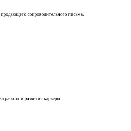
и продающего сопроводительного письма.
 поможет «диагностировать и вылечить»
явить сильные стороны и зоны роста, понять
мальное и актуальное решение, а также
ка работы и развития карьеры