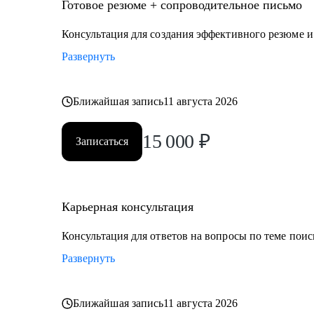
• Директор по производству
Готовое резюме + сопроводительное письмо
• ИТ-директор
Консультация для создания эффективного резюме 
• Директор по логистике и закупкам
Развернуть
• Директор по стратегическому развитию
• Директор по качеству
Ближайшая запись
11 августа 2026
Для своих клиентов я — Карьерный доктор, который
проблемы в области профессионального развития: вы
15 000
₽
Записаться
личную профессиональную уникальность, найти опти
замотивировать на движение к желаемой цели.
Карьерная консультация
Консультация для ответов на вопросы по теме поис
Развернуть
Ближайшая запись
11 августа 2026