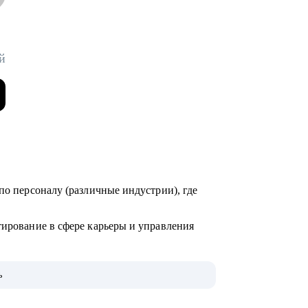
й
по персоналу (различные индустрии), где
тирование в сфере карьеры и управления
000+ карьерных консультаций, 8000+
ь