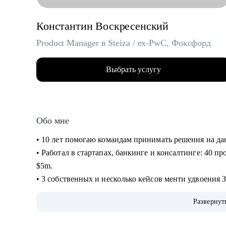
Константин Воскресенский
Product Manager в Steiza / ex-PwC, Фоксфорд
Выбрать услугу
Обо мне
• 10 лет помогаю командам принимать решения на д
• Работал в стартапах, банкинге и консалтинге: 40 пр
$5m.
• 3 собственных и несколько кейсов менти удвоения 
кейсов повышения ЗП на 30+%.
Развернут
• На ты. Не в легкости, но на чилле. Живу в Аргенти
• Люблю циферки, таблички, презенташки, кастдевить