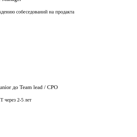
конфликтной ситуации
ждению собеседований на продакта
нерам - советами по карьере, процессам и
как собирать, мотивировать, управлять
Junior до Team lead / CPO
T через 2-5 лет