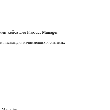
или кейса для Product Manager
 и письма для начинающих и опытных
 законов и подзаконных актов
чера
t Manager