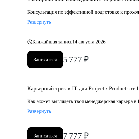
• Разобраться что делать в непонятной проектной / 
Консультация по эффективной подготовке к прохо
Кому могу помочь:
Развернуть
• Junior и Middle проджектам, продактам и продакт оу
работе с продуктом
• Руководителям разных уровней, тимлидам, C-suit - 
Ближайшая запись
14 августа 2026
распределенной командой
5 777
₽
Записаться
Карьерный трек в IT для Project / Product: от 
Как может выглядеть твоя менеджерская карьера в I
Развернуть
7 777
₽
Записаться