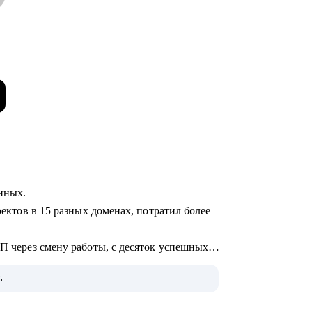
анных.
оектов в 15 разных доменах, потратил более
ЗП через смену работы, с десяток успешных
ь
не.
 по поводу и без, а вообще: