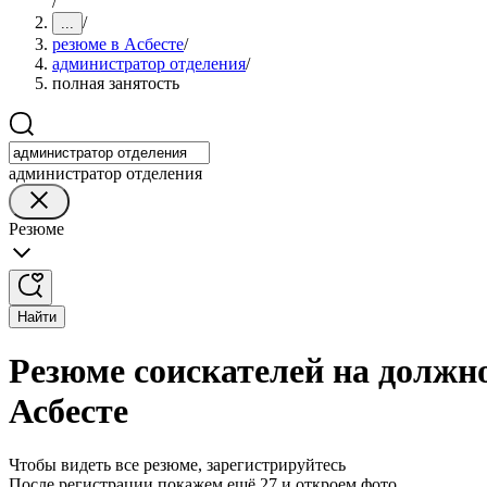
/
/
...
резюме в Асбесте
/
администратор отделения
/
полная занятость
администратор отделения
Резюме
Найти
Резюме соискателей на должн
Асбесте
Чтобы видеть все резюме, зарегистрируйтесь
После регистрации покажем ещё 27 и откроем фото