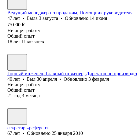
Ведущий менеджер по продажам, Помощник руководителя
47
лет
•
Была
3 августа
•
Обновлено
14 июня
75 000
₽
Не ищет работу
Общий опыт
18
лет
11
месяцев
Горный инженер, Главный инженер, Директор по производст
40
лет
•
Был
30 апреля
•
Обновлено
3 февраля
Не ищет работу
Общий опыт
21
год
3
месяца
секретарь-референт
67
лет
•
Обновлено
25 января 2010