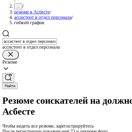
/
/
...
резюме в Асбесте
/
ассистент в отдел персонала
/
гибкий график
ассистент в отдел персонала
Резюме
Найти
Резюме соискателей на должно
Асбесте
Чтобы видеть все резюме, зарегистрируйтесь
После регистрации покажем ещё 72 и откроем фото