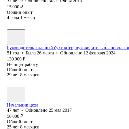
37
лет
•
Обновлено
30 сентября 2013
15 000
₽
Общий опыт
4
года
1
месяц
Руководитель, главный бухгалтер, руководитель планово-эко
51
год
•
Была
26 марта
•
Обновлено
12 февраля 2024
130 000
₽
Не ищет работу
Общий опыт
29
лет
8
месяцев
Начальник цеха
47
лет
•
Обновлено
25 мая 2017
50 000
₽
Общий опыт
25
лет
8
месяцев