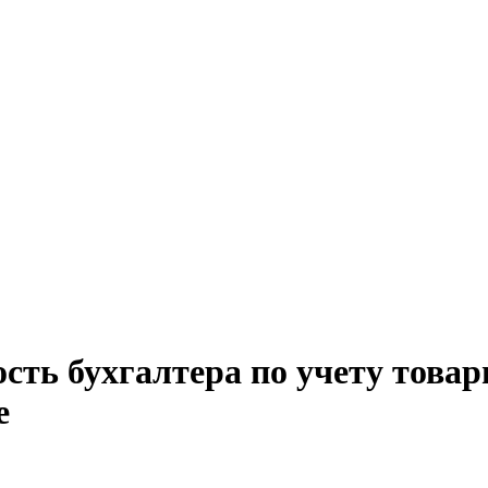
ость бухгалтера по учету това
е