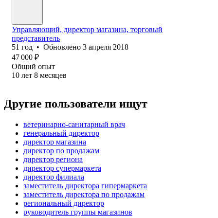
Управляющий, директор магазина, торговый
представитель
51
год
•
Обновлено
3 апреля 2018
47 000
₽
Общий опыт
10
лет
8
месяцев
Другие пользователи ищут
ветеринарно-санитарный врач
генеральный директор
директор магазина
директор по продажам
директор региона
директор супермаркета
директор филиала
заместитель директора гипермаркета
заместитель директора по продажам
региональный директор
руководитель группы магазинов