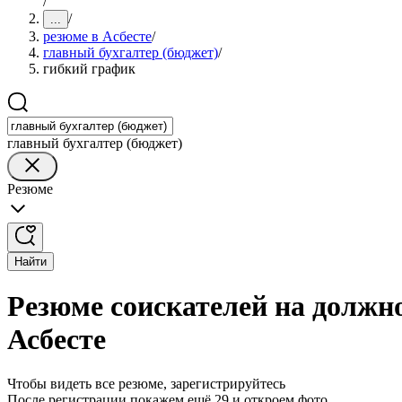
/
/
...
резюме в Асбесте
/
главный бухгалтер (бюджет)
/
гибкий график
главный бухгалтер (бюджет)
Резюме
Найти
Резюме соискателей на должно
Асбесте
Чтобы видеть все резюме, зарегистрируйтесь
После регистрации покажем ещё 29 и откроем фото