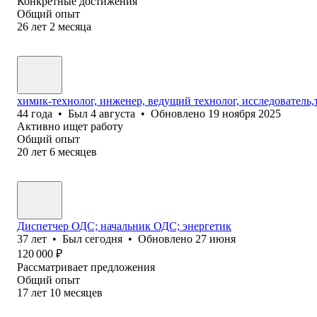
Конкретные достижения
Общий опыт
26
лет
2
месяца
химик-технолог, инженер, ведущий технолог, исследователь
44
года
•
Был
4 августа
•
Обновлено
19 ноября 2025
Активно ищет работу
Общий опыт
20
лет
6
месяцев
Диспетчер ОДС; начальник ОДС; энергетик
37
лет
•
Был
сегодня
•
Обновлено
27 июня
120 000
₽
Рассматривает предложения
Общий опыт
17
лет
10
месяцев