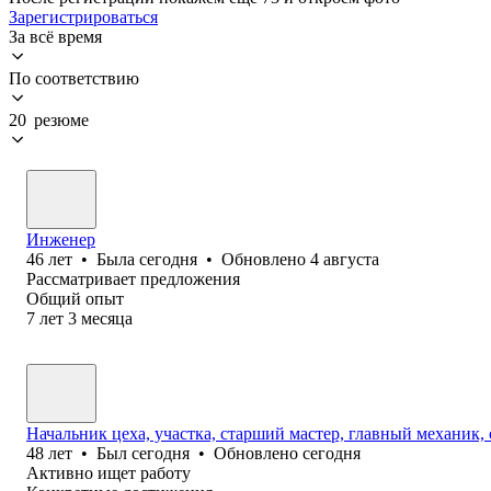
Зарегистрироваться
За всё время
По соответствию
20 резюме
Инженер
46
лет
•
Была
сегодня
•
Обновлено
4 августа
Рассматривает предложения
Общий опыт
7
лет
3
месяца
Начальник цеха, участка, старший мастер, главный механик
48
лет
•
Был
сегодня
•
Обновлено
сегодня
Активно ищет работу