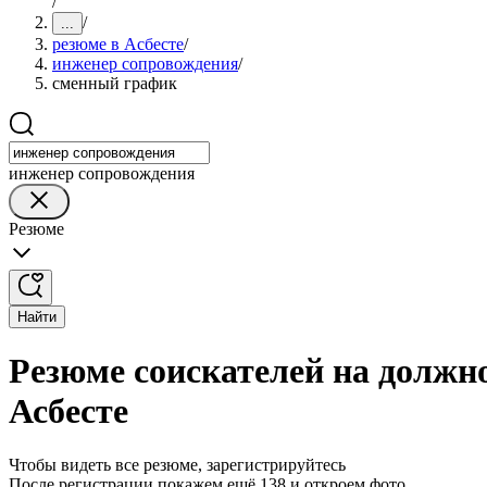
/
/
...
резюме в Асбесте
/
инженер сопровождения
/
сменный график
инженер сопровождения
Резюме
Найти
Резюме соискателей на должн
Асбесте
Чтобы видеть все резюме, зарегистрируйтесь
После регистрации покажем ещё 138 и откроем фото