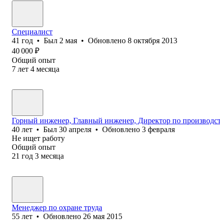
Специалист
41
год
•
Был
2 мая
•
Обновлено
8 октября 2013
40 000
₽
Общий опыт
7
лет
4
месяца
Горный инженер, Главный инженер, Директор по производст
40
лет
•
Был
30 апреля
•
Обновлено
3 февраля
Не ищет работу
Общий опыт
21
год
3
месяца
Менеджер по охране труда
55
лет
•
Обновлено
26 мая 2015