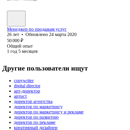
Менеджер по продажам услуг
26
лет
•
Обновлено
24 марта 2020
50 000
₽
Общий опыт
1
год
5
месяцев
Другие пользователи ищут
copywriter
digital director
арт-директор
артист
директор агентства
директор по маркетингу
директор по маркетингу и рекламе
директор по развитию
директор по рекламе
креативный дизайнер