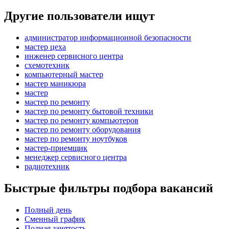
Другие пользователи ищут
администратор информационной безопасности
мастер цеха
инженер сервисного центра
схемотехник
компьютерный мастер
мастер маникюра
мастер
мастер по ремонту
мастер по ремонту бытовой техники
мастер по ремонту компьютеров
мастер по ремонту оборудования
мастер по ремонту ноутбуков
мастер-приемщик
менеджер сервисного центра
радиотехник
Быстрые фильтры подбора вакансий
Полный день
Сменный график
Полная занятость