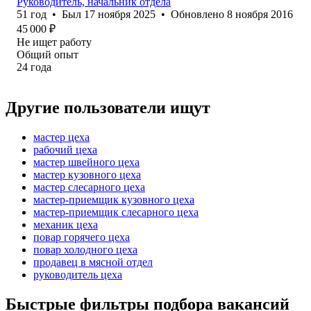
Руководитель, начальник отдела
51
год
•
Был
17 ноября 2025
•
Обновлено
8 ноября 2016
45 000
₽
Не ищет работу
Общий опыт
24
года
Другие пользователи ищут
мастер цеха
рабочий цеха
мастер швейного цеха
мастер кузовного цеха
мастер слесарного цеха
мастер-приемщик кузовного цеха
мастер-приемщик слесарного цеха
механик цеха
повар горячего цеха
повар холодного цеха
продавец в мясной отдел
руководитель цеха
Быстрые фильтры подбора вакансий