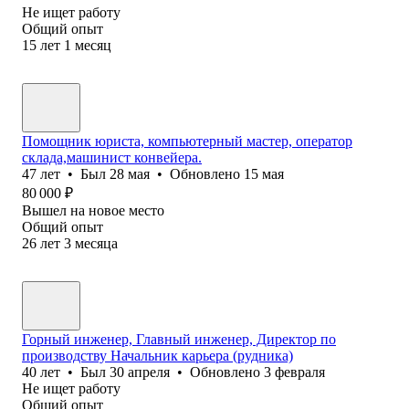
Не ищет работу
Общий опыт
15
лет
1
месяц
Помощник юриста, компьютерный мастер, оператор
склада,машинист конвейера.
47
лет
•
Был
28 мая
•
Обновлено
15 мая
80 000
₽
Вышел на новое место
Общий опыт
26
лет
3
месяца
Горный инженер, Главный инженер, Директор по
производству Начальник карьера (рудника)
40
лет
•
Был
30 апреля
•
Обновлено
3 февраля
Не ищет работу
Общий опыт