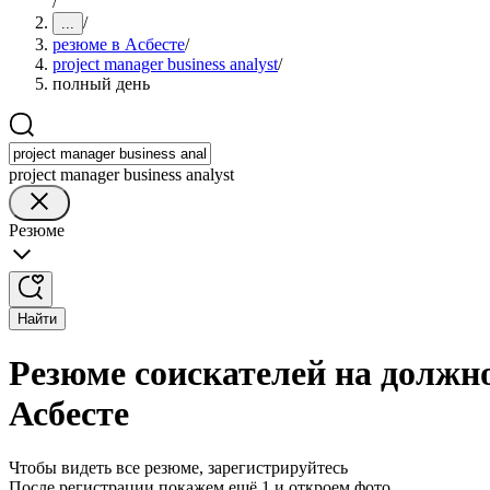
/
/
...
резюме в Асбесте
/
project manager business analyst
/
полный день
project manager business analyst
Резюме
Найти
Резюме соискателей на должнос
Асбесте
Чтобы видеть все резюме, зарегистрируйтесь
После регистрации покажем ещё 1 и откроем фото