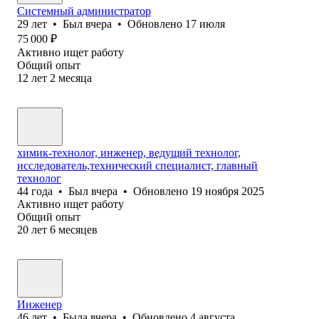
Системный администратор
29
лет
•
Был
вчера
•
Обновлено
17 июля
75 000
₽
Активно ищет работу
Общий опыт
12
лет
2
месяца
химик-технолог, инженер, ведущий технолог,
исследователь,технический специалист, главный
технолог
44
года
•
Был
вчера
•
Обновлено
19 ноября 2025
Активно ищет работу
Общий опыт
20
лет
6
месяцев
Инженер
46
лет
•
Была
вчера
•
Обновлено
4 августа