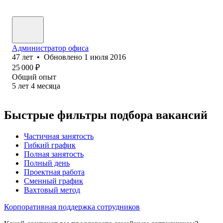
Администратор офиса
47
лет
•
Обновлено
1 июля 2016
25 000
₽
Общий опыт
5
лет
4
месяца
Быстрые фильтры подбора вакансий
Частичная занятость
Гибкий график
Полная занятость
Полный день
Проектная работа
Сменный график
Вахтовый метод
Корпоративная поддержка сотрудников