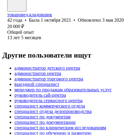
товаровед,кладовщик
42
года
•
Была
1 октября 2021
•
Обновлено
3 мая 2020
20 000
₽
Общий опыт
13
лет
5
месяцев
Другие пользователи ищут
администратор детского центра
администратор центра
администратор торгового центра
выездной специалист
менеджер по продажам образовательных услуг
руководитель call-центра
руководитель сервисного центра
специалист коммерческого отдела
специалист отдела делопроизводства
специалист по документам
специалист по документации
специалист по клиническим исследованиям
специалист по обучению и развитию