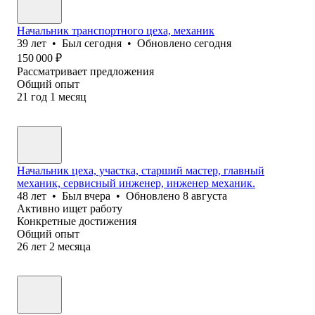
Начальник транспортного цеха, механик
39
лет
•
Был
сегодня
•
Обновлено
сегодня
150 000
₽
Рассматривает предложения
Общий опыт
21
год
1
месяц
Начальник цеха, участка, старший мастер, главный
механик, сервисный инженер, инженер механик.
48
лет
•
Был
вчера
•
Обновлено
8 августа
Активно ищет работу
Конкретные достижения
Общий опыт
26
лет
2
месяца