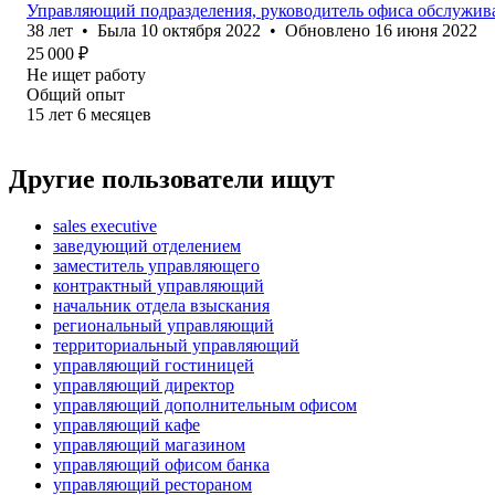
Управляющий подразделения, руководитель офиса обслужива
38
лет
•
Была
10 октября 2022
•
Обновлено
16 июня 2022
25 000
₽
Не ищет работу
Общий опыт
15
лет
6
месяцев
Другие пользователи ищут
sales executive
заведующий отделением
заместитель управляющего
контрактный управляющий
начальник отдела взыскания
региональный управляющий
территориальный управляющий
управляющий гостиницей
управляющий директор
управляющий дополнительным офисом
управляющий кафе
управляющий магазином
управляющий офисом банка
управляющий рестораном