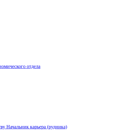
номического отдела
ву Начальник карьера (рудника)