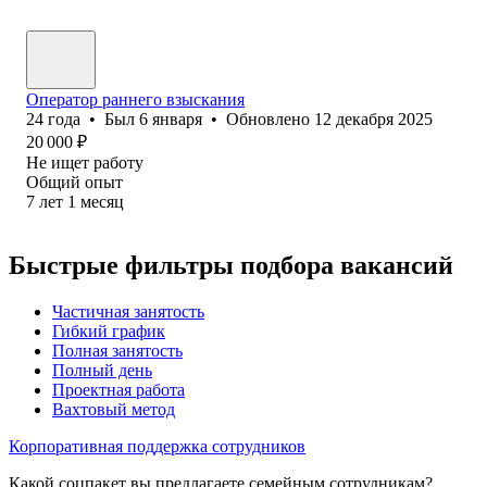
Оператор раннего взыскания
24
года
•
Был
6 января
•
Обновлено
12 декабря 2025
20 000
₽
Не ищет работу
Общий опыт
7
лет
1
месяц
Быстрые фильтры подбора вакансий
Частичная занятость
Гибкий график
Полная занятость
Полный день
Проектная работа
Вахтовый метод
Корпоративная поддержка сотрудников
Какой соцпакет вы предлагаете семейным сотрудникам?