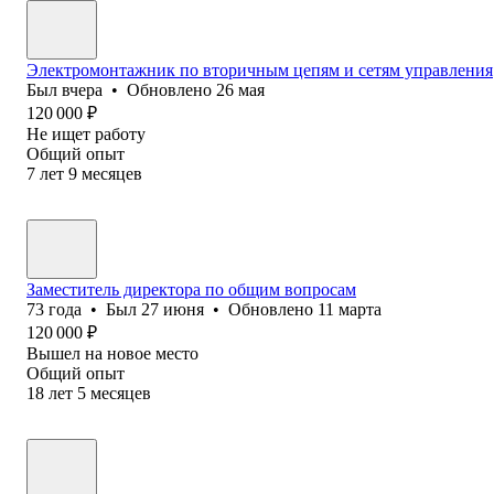
Электромонтажник по вторичным цепям и сетям управления
Был
вчера
•
Обновлено
26 мая
120 000
₽
Не ищет работу
Общий опыт
7
лет
9
месяцев
Заместитель директора по общим вопросам
73
года
•
Был
27 июня
•
Обновлено
11 марта
120 000
₽
Вышел на новое место
Общий опыт
18
лет
5
месяцев