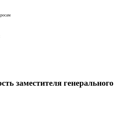
просам
м
ость заместителя генеральног