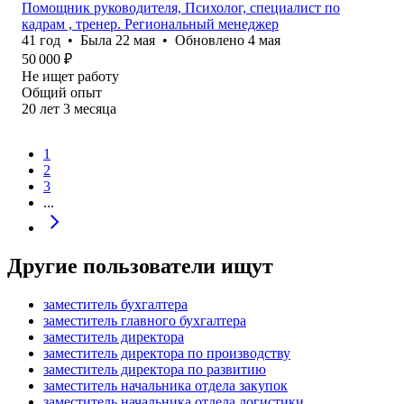
Помощник руководителя, Психолог, специалист по
кадрам , тренер. Региональный менеджер
41
год
•
Была
22 мая
•
Обновлено
4 мая
50 000
₽
Не ищет работу
Общий опыт
20
лет
3
месяца
1
2
3
...
Другие пользователи ищут
заместитель бухгалтера
заместитель главного бухгалтера
заместитель директора
заместитель директора по производству
заместитель директора по развитию
заместитель начальника отдела закупок
заместитель начальника отдела логистики