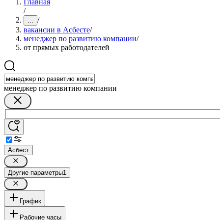
Главная
/
/
...
вакансии в Асбесте
/
менеджер по развитию компании
/
от прямых работодателей
менеджер по развитию компании
Асбест
Другие параметры
1
График
Рабочие часы