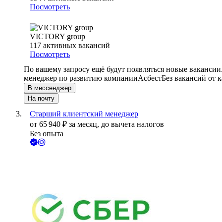
Посмотреть
VICTORY group
117
активных вакансий
Посмотреть
По вашему запросу ещё будут появляться новые вакансии
менеджер по развитию компании
Асбест
Без вакансий от 
В мессенджер
На почту
Старший клиентский менеджер
от
65 940
₽
за месяц,
до вычета налогов
Без опыта