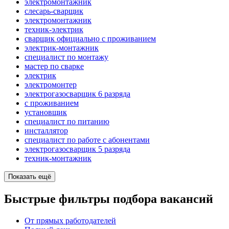
электромонтажник
слесарь-сварщик
электромонтажник
техник-электрик
сварщик официально с проживанием
электрик-монтажник
специалист по монтажу
мастер по сварке
электрик
электромонтер
электрогазосварщик 6 разряда
с проживанием
установщик
специалист по питанию
инсталлятор
специалист по работе с абонентами
электрогазосварщик 5 разряда
техник-монтажник
Показать ещё
Быстрые фильтры подбора вакансий
От прямых работодателей