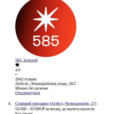
585, Золотой
4.0
•
2642
отзыва
Асбест, Ленинградская улица, 26/2
Можно без резюме
Откликнуться
Старший продавец (Асбест, Челюскинцев, 17)
54 500
–
63 000
₽
за месяц,
до вычета налогов
Без опыта