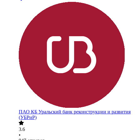
ПАО
КБ Уральский банк реконструкции и развития
(УБРиР)
3.6
•