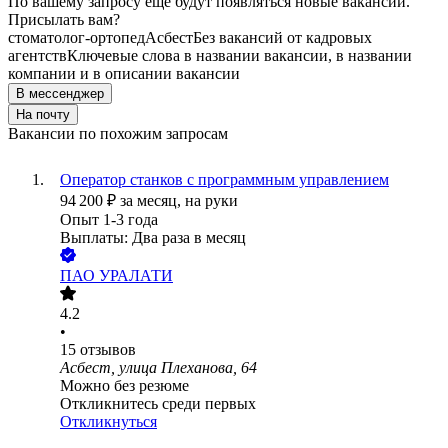
По вашему запросу ещё будут появляться новые вакансии.
Присылать вам?
стоматолог-ортопед
Асбест
Без вакансий от кадровых
агентств
Ключевые слова в названии вакансии, в названии
компании и в описании вакансии
В мессенджер
На почту
Вакансии по похожим запросам
Оператор станков с программным управлением
94 200
₽
за месяц,
на руки
Опыт 1-3 года
Выплаты: Два раза в месяц
ПАО
УРАЛАТИ
4.2
•
15
отзывов
Асбест, улица Плеханова, 64
Можно без резюме
Откликнитесь среди первых
Откликнуться