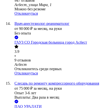
947
отзывов
Асбест, улица Мира, 1
Можно без резюме
Откликнуться
Врач-анестезиолог-реаниматолог
от
90 000
₽
за месяц,
на руки
Без опыта
ГАУЗ СО Городская больница город Асбест
3.9
•
9
отзывов
Асбест
Откликнитесь среди первых
Откликнуться
Слесарь по ремонту компрессорного оборудования
от
75 000
₽
за месяц,
на руки
Опыт 3-6 лет
Выплаты: Два раза в месяц
ПАО
УРАЛАТИ