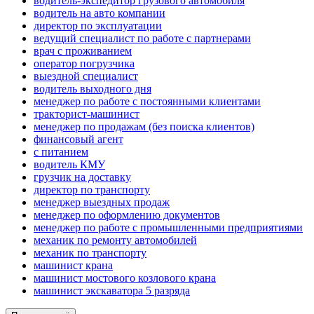
водитель-экспедитор грузового автомобиля
водитель на авто компании
директор по эксплуатации
ведущий специалист по работе с партнерами
врач с проживанием
оператор погрузчика
выездной специалист
водитель выходного дня
менеджер по работе с постоянными клиентами
тракторист-машинист
менеджер по продажам (без поиска клиентов)
финансовый агент
с питанием
водитель КМУ
грузчик на доставку
директор по транспорту
менеджер выездных продаж
менеджер по оформлению документов
менеджер по работе с промышленными предприятиями
механик по ремонту автомобилей
механик по транспорту
машинист крана
машинист мостового козлового крана
машинист экскаватора 5 разряда