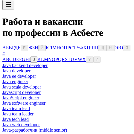
Работа и вакансии
по профессии в Асбесте
А
Б
В
Г
Д
Е
Ж
З
И
К
Л
М
Н
О
П
Р
С
Т
У
Ф
Х
Ц
Ч
Ш
Э
Ю
Ё
Й
Щ
Ы
Я
#
A
B
C
D
E
F
G
H
I
K
L
M
N
O
P
Q
R
S
T
U
V
W
X
J
Y
Z
Java backend developer
Java developer
Java ee developer
Java engineer
Java scala developer
Javascript developer
JavaScript engineer
Java software engineer
Java team lead
Java team leader
Java tech lead
Java web developer
Java-разработчик (middle senior)