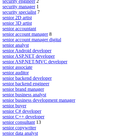
security engineer
2
security manager
1
security specialist
7
senior 2D artist
senior 3D artist
senior accountant
senior account manager
8
senior account manager digital
senior analyst
senior Android developer
senior ASP.NET developer
senior ASP.NET/MVC developer
senior associate
senior auditor
senior backend developer
senior backend engineer
senior brand manager
senior business analyst
senior business development manager
senior buyer
senior C# developer
senior C++ developer
senior consultant
13
senior copywriter
senior data analyst