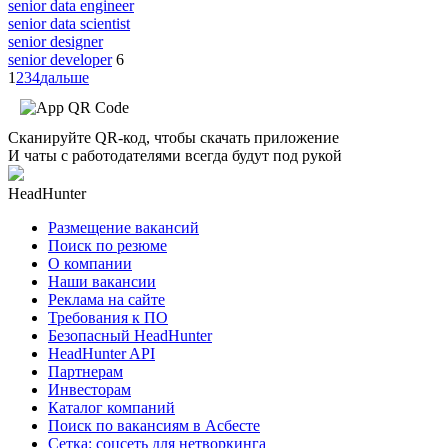
senior data engineer
senior data scientist
senior designer
senior developer
6
1
2
3
4
дальше
Сканируйте QR-код, чтобы скачать приложение
И чаты с работодателями всегда будут под рукой
HeadHunter
Размещение вакансий
Поиск по резюме
О компании
Наши вакансии
Реклама на сайте
Требования к ПО
Безопасный HeadHunter
HeadHunter API
Партнерам
Инвесторам
Каталог компаний
Поиск по вакансиям в Асбесте
Сетка: соцсеть для нетворкинга