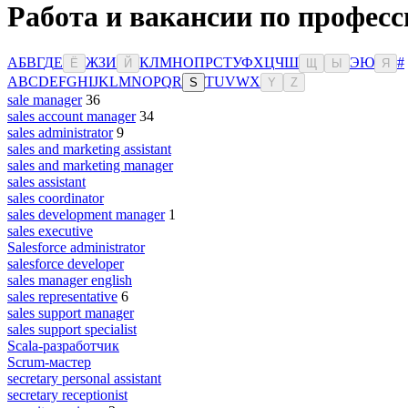
Работа и вакансии по професс
А
Б
В
Г
Д
Е
Ж
З
И
К
Л
М
Н
О
П
Р
С
Т
У
Ф
Х
Ц
Ч
Ш
Э
Ю
#
Ё
Й
Щ
Ы
Я
A
B
C
D
E
F
G
H
I
J
K
L
M
N
O
P
Q
R
T
U
V
W
X
S
Y
Z
sale manager
36
sales account manager
34
sales administrator
9
sales and marketing assistant
sales and marketing manager
sales assistant
sales coordinator
sales development manager
1
sales executive
Salesforce administrator
salesforce developer
sales manager english
sales representative
6
sales support manager
sales support specialist
Scala-разработчик
Scrum-мастер
secretary personal assistant
secretary receptionist