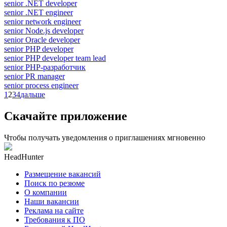
senior .NET developer
senior .NET engineer
senior network engineer
senior Node.js developer
senior Oracle developer
senior PHP developer
senior PHP developer team lead
senior PHP-разработчик
senior PR manager
senior process engineer
1
2
3
4
дальше
Скачайте приложение
Чтобы получать уведомления о приглашениях мгновенно
HeadHunter
Размещение вакансий
Поиск по резюме
О компании
Наши вакансии
Реклама на сайте
Требования к ПО