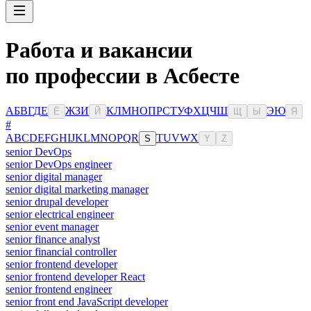
Работа и вакансии
по профессии в Асбесте
А
Б
В
Г
Д
Е
Ж
З
И
К
Л
М
Н
О
П
Р
С
Т
У
Ф
Х
Ц
Ч
Ш
Э
Ю
Ё
Й
Щ
Ы
Я
#
A
B
C
D
E
F
G
H
I
J
K
L
M
N
O
P
Q
R
T
U
V
W
X
S
Y
Z
senior DevOps
senior DevOps engineer
senior digital manager
senior digital marketing manager
senior drupal developer
senior electrical engineer
senior event manager
senior finance analyst
senior financial controller
senior frontend developer
senior frontend developer React
senior frontend engineer
senior front end JavaScript developer