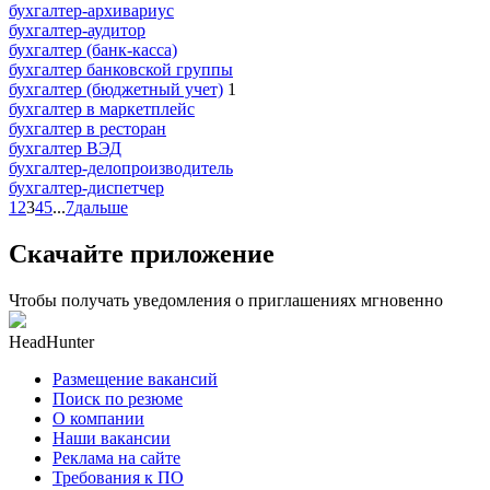
бухгалтер-архивариус
бухгалтер-аудитор
бухгалтер (банк-касса)
бухгалтер банковской группы
бухгалтер (бюджетный учет)
1
бухгалтер в маркетплейс
бухгалтер в ресторан
бухгалтер ВЭД
бухгалтер-делопроизводитель
бухгалтер-диспетчер
1
2
3
4
5
...
7
дальше
Скачайте приложение
Чтобы получать уведомления о приглашениях мгновенно
HeadHunter
Размещение вакансий
Поиск по резюме
О компании
Наши вакансии
Реклама на сайте
Требования к ПО