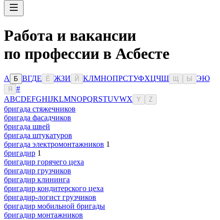
Работа и вакансии
по профессии в Асбесте
А
В
Г
Д
Е
Ж
З
И
К
Л
М
Н
О
П
Р
С
Т
У
Ф
Х
Ц
Ч
Ш
Э
Ю
Б
Ё
Й
Щ
Ы
#
Я
A
B
C
D
E
F
G
H
I
J
K
L
M
N
O
P
Q
R
S
T
U
V
W
X
Y
Z
бригада стяжечников
бригада фасадчиков
бригада швей
бригада штукатуров
бригада электромонтажников
1
бригадир
1
бригадир горячего цеха
бригадир грузчиков
бригадир клининга
бригадир кондитерского цеха
бригадир-логист грузчиков
бригадир мобильной бригады
бригадир монтажников