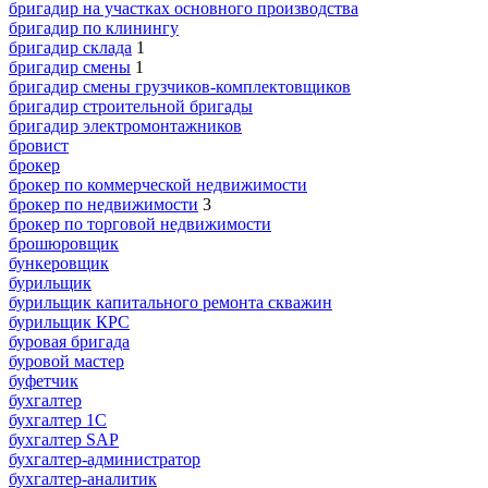
бригадир на участках основного производства
бригадир по клинингу
бригадир склада
1
бригадир смены
1
бригадир смены грузчиков-комплектовщиков
бригадир строительной бригады
бригадир электромонтажников
бровист
брокер
брокер по коммерческой недвижимости
брокер по недвижимости
3
брокер по торговой недвижимости
брошюровщик
бункеровщик
бурильщик
бурильщик капитального ремонта скважин
бурильщик КРС
буровая бригада
буровой мастер
буфетчик
бухгалтер
бухгалтер 1C
бухгалтер SAP
бухгалтер-администратор
бухгалтер-аналитик