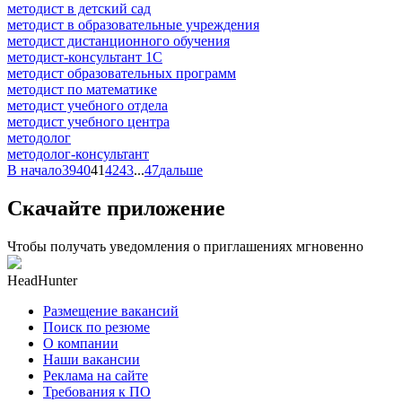
методист в детский сад
методист в образовательные учреждения
методист дистанционного обучения
методист-консультант 1С
методист образовательных программ
методист по математике
методист учебного отдела
методист учебного центра
методолог
методолог-консультант
В начало
39
40
41
42
43
...
47
дальше
Скачайте приложение
Чтобы получать уведомления о приглашениях мгновенно
HeadHunter
Размещение вакансий
Поиск по резюме
О компании
Наши вакансии
Реклама на сайте
Требования к ПО