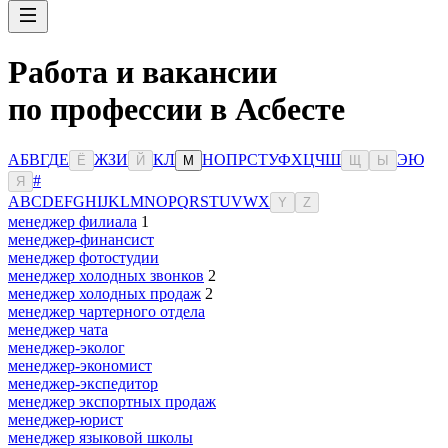
Работа и вакансии
по профессии в Асбесте
А
Б
В
Г
Д
Е
Ж
З
И
К
Л
Н
О
П
Р
С
Т
У
Ф
Х
Ц
Ч
Ш
Э
Ю
Ё
Й
М
Щ
Ы
#
Я
A
B
C
D
E
F
G
H
I
J
K
L
M
N
O
P
Q
R
S
T
U
V
W
X
Y
Z
менеджер филиала
1
менеджер-финансист
менеджер фотостудии
менеджер холодных звонков
2
менеджер холодных продаж
2
менеджер чартерного отдела
менеджер чата
менеджер-эколог
менеджер-экономист
менеджер-экспедитор
менеджер экспортных продаж
менеджер-юрист
менеджер языковой школы