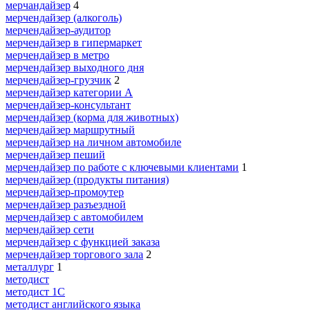
мерчандайзер
4
мерчендайзер (алкоголь)
мерчендайзер-аудитор
мерчендайзер в гипермаркет
мерчендайзер в метро
мерчендайзер выходного дня
мерчендайзер-грузчик
2
мерчендайзер категории A
мерчендайзер-консультант
мерчендайзер (корма для животных)
мерчендайзер маршрутный
мерчендайзер на личном автомобиле
мерчендайзер пеший
мерчендайзер по работе с ключевыми клиентами
1
мерчендайзер (продукты питания)
мерчендайзер-промоутер
мерчендайзер разъездной
мерчендайзер с автомобилем
мерчендайзер сети
мерчендайзер с функцией заказа
мерчендайзер торгового зала
2
металлург
1
методист
методист 1С
методист английского языка