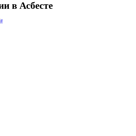
ии в Асбесте
#