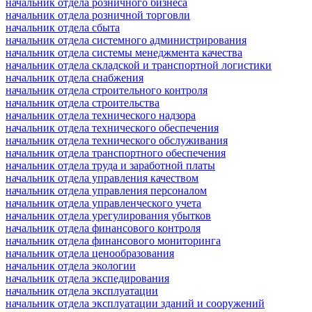
начальник отдела розничного бизнеса
начальник отдела розничной торговли
начальник отдела сбыта
начальник отдела системного администрирования
начальник отдела системы менеджмента качества
начальник отдела складской и транспортной логистики
начальник отдела снабжения
начальник отдела строительного контроля
начальник отдела строительства
начальник отдела технического надзора
начальник отдела технического обеспечения
начальник отдела технического обслуживания
начальник отдела транспортного обеспечения
начальник отдела труда и заработной платы
начальник отдела управления качеством
начальник отдела управления персоналом
начальник отдела управленческого учета
начальник отдела урегулирования убытков
начальник отдела финансового контроля
начальник отдела финансового мониторинга
начальник отдела ценообразования
начальник отдела экологии
начальник отдела экспедирования
начальник отдела эксплуатации
начальник отдела эксплуатации зданий и сооружений