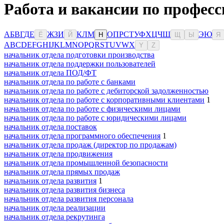
Работа и вакансии по професс
А
Б
В
Г
Д
Е
Ж
З
И
К
Л
М
О
П
Р
С
Т
У
Ф
Х
Ц
Ч
Ш
Э
Ю
Ё
Й
Н
Щ
Ы
Я
A
B
C
D
E
F
G
H
I
J
K
L
M
N
O
P
Q
R
S
T
U
V
W
X
Y
Z
начальник отдела подготовки производства
начальник отдела поддержки пользователей
начальник отдела ПОД/ФТ
начальник отдела по работе с банками
начальник отдела по работе с дебиторской задолженностью
начальник отдела по работе с корпоративными клиентами
1
начальник отдела по работе с физическими лицами
начальник отдела по работе с юридическими лицами
начальник отдела поставок
начальник отдела программного обеспечения
1
начальник отдела продаж (директор по продажам)
начальник отдела продвижения
начальник отдела промышленной безопасности
начальник отдела прямых продаж
начальник отдела развития
1
начальник отдела развития бизнеса
начальник отдела развития персонала
начальник отдела реализации
начальник отдела рекрутинга