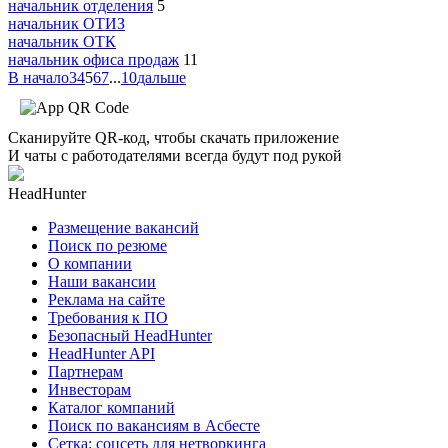
начальник отделения
5
начальник ОТИЗ
начальник ОТК
начальник офиса продаж
11
В начало
3
4
5
6
7
...
10
дальше
Сканируйте QR-код, чтобы скачать приложение
И чаты с работодателями всегда будут под рукой
HeadHunter
Размещение вакансий
Поиск по резюме
О компании
Наши вакансии
Реклама на сайте
Требования к ПО
Безопасный HeadHunter
HeadHunter API
Партнерам
Инвесторам
Каталог компаний
Поиск по вакансиям в Асбесте
Сетка: соцсеть для нетворкинга