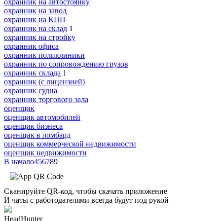
охранник на автостоянку
охранник на завод
охранник на КПП
охранник на склад
1
охранник на стройку
охранник офиса
охранник поликлиники
охранник по сопровождению грузов
охранник склада
1
охранник (с лицензией)
охранник судна
охранник торгового зала
оценщик
оценщик автомобилей
оценщик бизнеса
оценщик в ломбард
оценщик коммерческой недвижимости
оценщик недвижимости
В начало
4
5
6
7
8
9
Сканируйте QR-код, чтобы скачать приложение
И чаты с работодателями всегда будут под рукой
HeadHunter