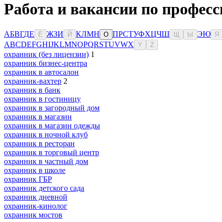
Работа и вакансии по професс
А
Б
В
Г
Д
Е
Ж
З
И
К
Л
М
Н
П
Р
С
Т
У
Ф
Х
Ц
Ч
Ш
Э
Ю
Ё
Й
О
Щ
Ы
Я
A
B
C
D
E
F
G
H
I
J
K
L
M
N
O
P
Q
R
S
T
U
V
W
X
Y
Z
охранник (без лицензии)
1
охранник бизнес-центра
охранник в автосалон
охранник-вахтер
2
охранник в банк
охранник в гостиницу
охранник в загородный дом
охранник в магазин
охранник в магазин одежды
охранник в ночной клуб
охранник в ресторан
охранник в торговый центр
охранник в частный дом
охранник в школе
охранник ГБР
охранник детского сада
охранник дневной
охранник-кинолог
охранник мостов