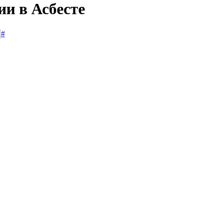
ии в Асбесте
#