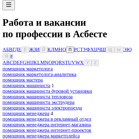
Работа и вакансии
по профессии в Асбесте
А
Б
В
Г
Д
Е
Ж
З
И
К
Л
М
Н
О
Р
С
Т
У
Ф
Х
Ц
Ч
Ш
Э
Ю
Ё
Й
П
Щ
Ы
#
Я
A
B
C
D
E
F
G
H
I
J
K
L
M
N
O
P
Q
R
S
T
U
V
W
X
Y
Z
помощник маркетолога
помощник маркетолога-аналитика
помощник мастера
помощник машиниста
1
помощник машиниста буровой установки
помощник машиниста тепловоза
помощник машиниста экструдера
помощник машиниста электропоезда
помощник менеджера
4
помощник менеджера в рекламный отдел
помощник менеджера интернет-магазина
помощник менеджера интернет-проектов
помощник менеджера маркетплейса