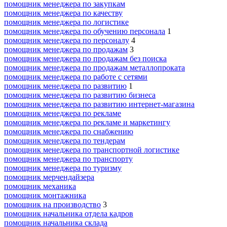
помощник менеджера по закупкам
помощник менеджера по качеству
помощник менеджера по логистике
помощник менеджера по обучению персонала
1
помощник менеджера по персоналу
4
помощник менеджера по продажам
3
помощник менеджера по продажам без поиска
помощник менеджера по продажам металлопроката
помощник менеджера по работе с сетями
помощник менеджера по развитию
1
помощник менеджера по развитию бизнеса
помощник менеджера по развитию интернет-магазина
помощник менеджера по рекламе
помощник менеджера по рекламе и маркетингу
помощник менеджера по снабжению
помощник менеджера по тендерам
помощник менеджера по транспортной логистике
помощник менеджера по транспорту
помощник менеджера по туризму
помощник мерчендайзера
помощник механика
помощник монтажника
помощник на производство
3
помощник начальника отдела кадров
помощник начальника склада