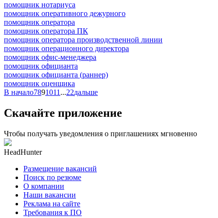
помощник нотариуса
помощник оперативного дежурного
помощник оператора
помощник оператора ПК
помощник оператора производственной линии
помощник операционного директора
помощник офис-менеджера
помощник официанта
помощник официанта (раннер)
помощник оценщика
В начало
7
8
9
10
11
...
22
дальше
Скачайте приложение
Чтобы получать уведомления о приглашениях мгновенно
HeadHunter
Размещение вакансий
Поиск по резюме
О компании
Наши вакансии
Реклама на сайте
Требования к ПО