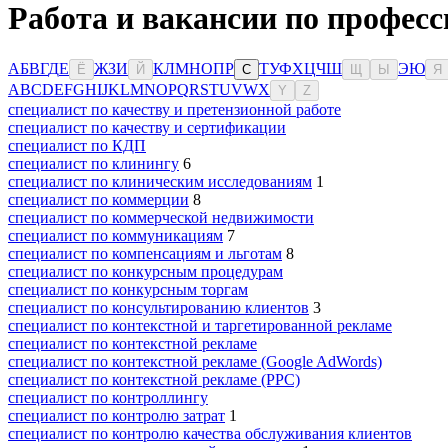
Работа и вакансии по професс
А
Б
В
Г
Д
Е
Ж
З
И
К
Л
М
Н
О
П
Р
Т
У
Ф
Х
Ц
Ч
Ш
Э
Ю
Ё
Й
С
Щ
Ы
Я
A
B
C
D
E
F
G
H
I
J
K
L
M
N
O
P
Q
R
S
T
U
V
W
X
Y
Z
специалист по качеству и претензионной работе
специалист по качеству и сертификации
специалист по КДП
специалист по клинингу
6
специалист по клиническим исследованиям
1
специалист по коммерции
8
специалист по коммерческой недвижимости
специалист по коммуникациям
7
специалист по компенсациям и льготам
8
специалист по конкурсным процедурам
специалист по конкурсным торгам
специалист по консультированию клиентов
3
специалист по контекстной и таргетированной рекламе
специалист по контекстной рекламе
специалист по контекстной рекламе (Google AdWords)
специалист по контекстной рекламе (PPC)
специалист по контроллингу
специалист по контролю затрат
1
специалист по контролю качества обслуживания клиентов