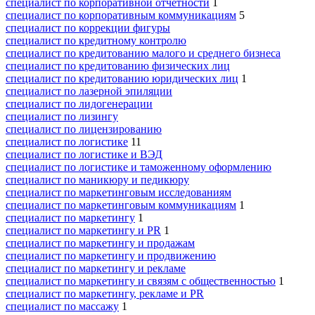
специалист по корпоративной отчетности
1
специалист по корпоративным коммуникациям
5
специалист по коррекции фигуры
специалист по кредитному контролю
специалист по кредитованию малого и среднего бизнеса
специалист по кредитованию физических лиц
специалист по кредитованию юридических лиц
1
специалист по лазерной эпиляции
специалист по лидогенерации
специалист по лизингу
специалист по лицензированию
специалист по логистике
11
специалист по логистике и ВЭД
специалист по логистике и таможенному оформлению
специалист по маникюру и педикюру
специалист по маркетинговым исследованиям
специалист по маркетинговым коммуникациям
1
специалист по маркетингу
1
специалист по маркетингу и PR
1
специалист по маркетингу и продажам
специалист по маркетингу и продвижению
специалист по маркетингу и рекламе
специалист по маркетингу и связям с общественностью
1
специалист по маркетингу, рекламе и PR
специалист по массажу
1