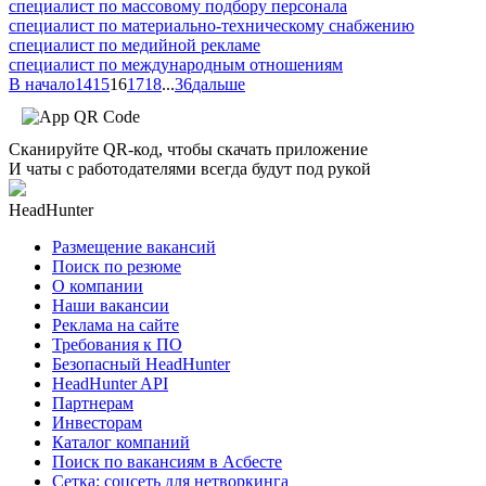
специалист по массовому подбору персонала
специалист по материально-техническому снабжению
специалист по медийной рекламе
специалист по международным отношениям
В начало
14
15
16
17
18
...
36
дальше
Сканируйте QR-код, чтобы скачать приложение
И чаты с работодателями всегда будут под рукой
HeadHunter
Размещение вакансий
Поиск по резюме
О компании
Наши вакансии
Реклама на сайте
Требования к ПО
Безопасный HeadHunter
HeadHunter API
Партнерам
Инвесторам
Каталог компаний
Поиск по вакансиям в Асбесте
Сетка: соцсеть для нетворкинга