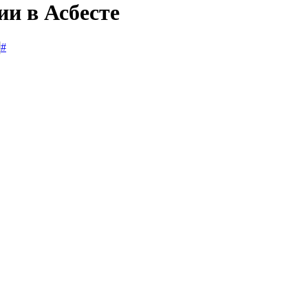
ии в Асбесте
#