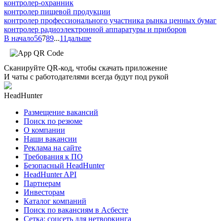
контролер-охранник
контролер пищевой продукции
контролер профессионального участника рынка ценных бумаг
контролер радиоэлектронной аппаратуры и приборов
В начало
5
6
7
8
9
...
11
дальше
Сканируйте QR-код, чтобы скачать приложение
И чаты с работодателями всегда будут под рукой
HeadHunter
Размещение вакансий
Поиск по резюме
О компании
Наши вакансии
Реклама на сайте
Требования к ПО
Безопасный HeadHunter
HeadHunter API
Партнерам
Инвесторам
Каталог компаний
Поиск по вакансиям в Асбесте
Сетка: соцсеть для нетворкинга