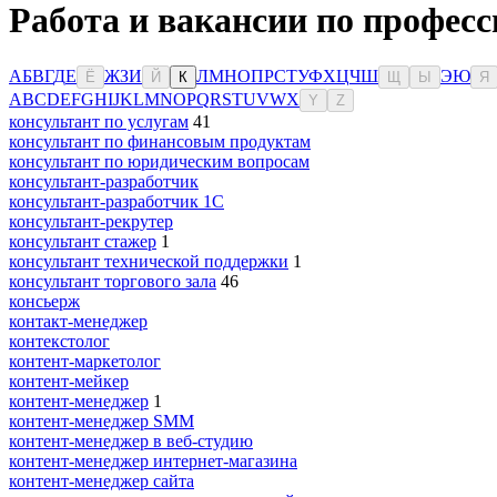
Работа и вакансии по професс
А
Б
В
Г
Д
Е
Ж
З
И
Л
М
Н
О
П
Р
С
Т
У
Ф
Х
Ц
Ч
Ш
Э
Ю
Ё
Й
К
Щ
Ы
Я
A
B
C
D
E
F
G
H
I
J
K
L
M
N
O
P
Q
R
S
T
U
V
W
X
Y
Z
консультант по услугам
41
консультант по финансовым продуктам
консультант по юридическим вопросам
консультант-разработчик
консультант-разработчик 1С
консультант-рекрутер
консультант стажер
1
консультант технической поддержки
1
консультант торгового зала
46
консьерж
контакт-менеджер
контекстолог
контент-маркетолог
контент-мейкер
контент-менеджер
1
контент-менеджер SMM
контент-менеджер в веб-студию
контент-менеджер интернет-магазина
контент-менеджер сайта