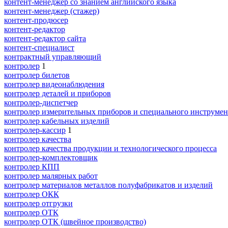
контент-менеджер со знанием английского языка
контент-менеджер (стажер)
контент-продюсер
контент-редактор
контент-редактор сайта
контент-специалист
контрактный управляющий
контролер
1
контролер билетов
контролер видеонаблюдения
контролер деталей и приборов
контролер-диспетчер
контролер измерительных приборов и специального инструмен
контролер кабельных изделий
контролер-кассир
1
контролер качества
контролер качества продукции и технологического процесса
контролер-комплектовщик
контролер КПП
контролер малярных работ
контролер материалов металлов полуфабрикатов и изделий
контролер ОКК
контролер отгрузки
контролер ОТК
контролер ОТК (швейное производство)