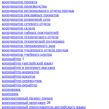
координатор проекта
координатор производства
координатор регионального отдела продаж
координатор рекламных проектов
координатор розничной сети
координатор сетевого отдела
координатор склада
координатор тайных покупателей
координатор технического отдела
координатор технической поддержки
координатор тренажерного зала
координатор удаленного отдела продаж
координатор учебного центра
копирайтер
1
копирайтер (английский язык)
копирайтер в интернет-магазин
копирайтер-корректор
копирайтер-креатор
копирайтер-переводчик
копирайтер-рерайтер
копровщик
коренщик
корпоративный бизнес-тренер
корпоративный менеджер
28
корпоративный преподаватель английского языка