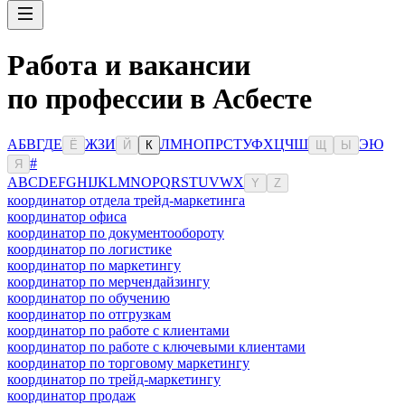
Работа и вакансии
по профессии в Асбесте
А
Б
В
Г
Д
Е
Ж
З
И
Л
М
Н
О
П
Р
С
Т
У
Ф
Х
Ц
Ч
Ш
Э
Ю
Ё
Й
К
Щ
Ы
#
Я
A
B
C
D
E
F
G
H
I
J
K
L
M
N
O
P
Q
R
S
T
U
V
W
X
Y
Z
координатор отдела трейд-маркетинга
координатор офиса
координатор по документообороту
координатор по логистике
координатор по маркетингу
координатор по мерчендайзингу
координатор по обучению
координатор по отгрузкам
координатор по работе с клиентами
координатор по работе с ключевыми клиентами
координатор по торговому маркетингу
координатор по трейд-маркетингу
координатор продаж