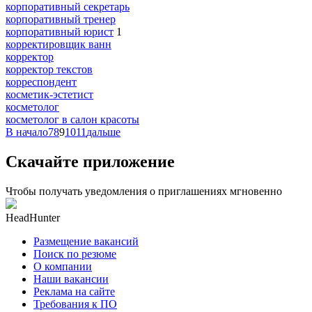
корпоративный секретарь
корпоративный тренер
корпоративный юрист
1
корректировщик ванн
корректор
корректор текстов
корреспондент
косметик-эстетист
косметолог
косметолог в салон красоты
В начало
7
8
9
10
11
дальше
Скачайте приложение
Чтобы получать уведомления о приглашениях мгновенно
HeadHunter
Размещение вакансий
Поиск по резюме
О компании
Наши вакансии
Реклама на сайте
Требования к ПО